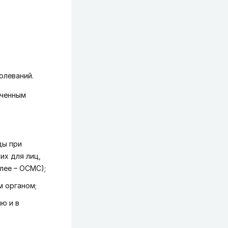
олеваний.
оченным
ды при
их для лиц,
лее – ОСМС);
м органом;
ю и в