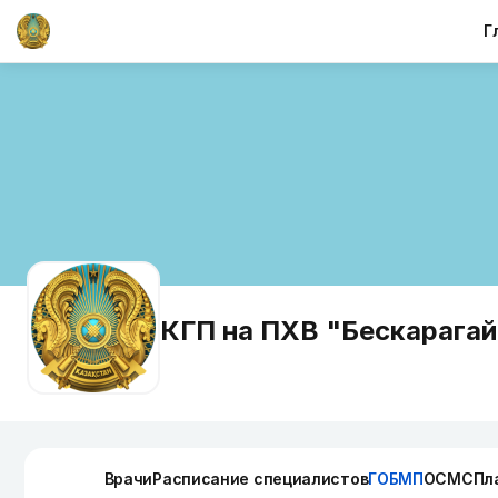
Г
КГП на ПХВ "Бескарагай
Врачи
Расписание специалистов
ГОБМП
ОСМС
Пл