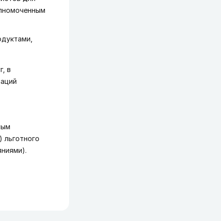
олномоченным
одуктами,
, в
заций
мым
) льготного
ниями).