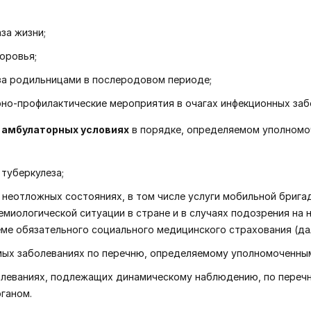
за жизни;
оровья;
за родильницами в послеродовом периоде;
но-профилактические мероприятия в очагах инфекционных заб
 амбулаторных условиях
в порядке, определяемом уполном
 туберкулеза;
х неотложных состояниях, в том числе услуги мобильной брига
иологической ситуации в стране и в случаях подозрения на н
еме обязательного социального медицинского страхования (да
имых заболеваниях по перечню, определяемому уполномоченны
болеваниях, подлежащих динамическому наблюдению, по перечн
ганом.