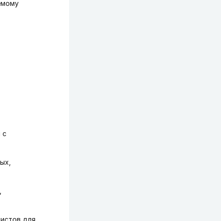
емому
 с
ых,
,
листов для