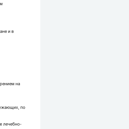
ом
ане и в
,
рением на
ружающих, по
е лечебно-