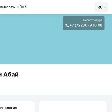
льность
Ещё
RU
Регистратура
+7 (72236) 9 16 08
и Абай
инология