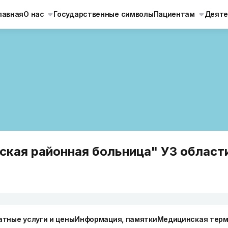
лавная
О нас
Государственные символы
Пациентам
Деяте
ская районная больница" УЗ област
атные услуги и цены
Информация, памятки
Медицинская терм