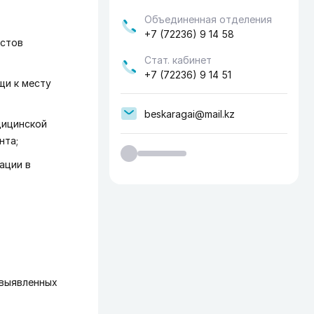
Объединенная отделения
+7 (72236) 9 14 58
истов
Стат. кабинет
+7 (72236) 9 14 51
щи к месту
beskaragai@mail.kz
дицинской
нта;
ации в
 выявленных