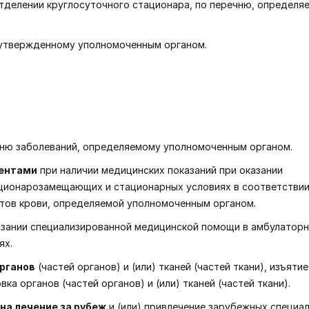
тделении круглосуточного стационара, по перечню, определя
 утвержденному уполномоченным органом.
ню заболеваний, определяемому уполномоченным органом.
нентами
при наличии медицинских показаний при оказании
ционарозамещающих и стационарных условиях в соответствии
атов крови, определяемой уполномоченным органом.
зании специализированной медицинской помощи в амбулаторн
ях.
органов
(частей органов) и (или) тканей (частей ткани), изъятие
ка органов (частей органов) и (или) тканей (частей ткани).
на лечение за рубеж
и (или) привлечение зарубежных специа